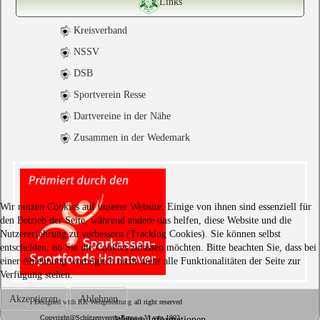
Links
Kreisverband
NSSV
DSB
Sportverein Resse
Dartvereine in der Nähe
Zusammen in der Wedemark
Wir nutzen Cookies auf unserer Website. Einige von ihnen sind essenziell für
den Betrieb der Seite, während andere uns helfen, diese Website und die
Nutzererfahrung zu verbessern (Tracking Cookies). Sie können selbst
entscheiden, ob Sie die Cookies zulassen möchten. Bitte beachten Sie, dass bei
einer Ablehnung womöglich nicht mehr alle Funktionalitäten der Seite zur
Verfügung stehen.
Akzeptieren
Ablehnen
Designed with RK Webgestaltung
all right reserved
Copyright@Schützenverein-Resse e.V. von 1902
Weitere Informationen