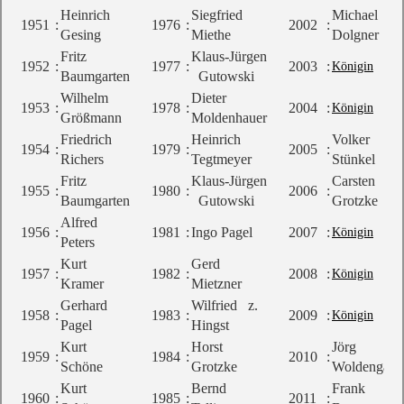
Heinrich
Siegfried
Michael
1951
:
1976
:
2002
:
Gesing
Miethe
Dolgner
Fritz
Klaus-Jürgen
1952
:
1977
:
2003
:
Königin
Baumgarten
Gutowski
Wilhelm
Dieter
1953
:
1978
:
2004
:
Königin
Größmann
Moldenhauer
Friedrich
Heinrich
Volker
1954
:
1979
:
2005
:
Richers
Tegtmeyer
Stünkel
Fritz
Klaus-Jürgen
Carsten
1955
:
1980
:
2006
:
Baumgarten
Gutowski
Grotzke
Alfred
1956
:
1981
:
Ingo Pagel
2007
:
Königin
Peters
Kurt
Gerd
1957
:
1982
:
2008
:
Königin
Kramer
Mietzner
Gerhard
Wilfried z.
1958
:
1983
:
2009
:
Königin
Pagel
Hingst
Kurt
Horst
Jörg
1959
:
1984
:
2010
:
Schöne
Grotzke
Woldenga
Kurt
Bernd
Frank
1960
:
1985
:
2011
: