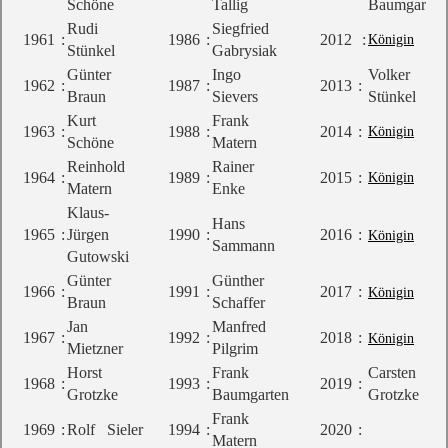
Schöne
Tallig
Baumgarten
Rudi
Siegfried
1961
:
1986
:
2012
:
Königin
Stünkel
Gabrysiak
Günter
Ingo
Volker
1962
:
1987
:
2013
:
Braun
Sievers
Stünkel
Kurt
Frank
1963
:
1988
:
2014
:
Königin
Schöne
Matern
Reinhold
Rainer
1964
:
1989
:
2015
:
Königin
Matern
Enke
Klaus-
Hans
1965
:
Jürgen
1990
:
2016
:
Königin
Sammann
Gutowski
Günter
Günther
1966
:
1991
:
2017
:
Königin
Braun
Schaffer
Jan
Manfred
1967
:
1992
:
2018
:
Königin
Mietzner
Pilgrim
Horst
Frank
Carsten
1968
:
1993
:
2019
:
Grotzke
Baumgarten
Grotzke
Frank
1969
:
Rolf Sieler
1994
:
2020
:
Matern